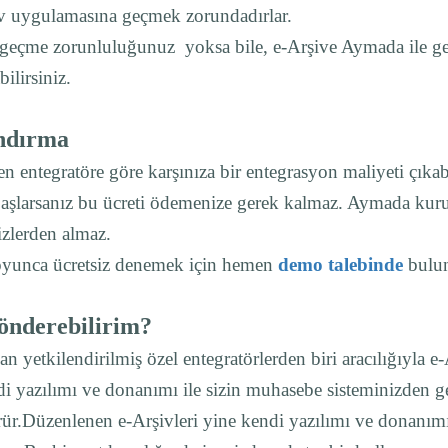
v uygulamasına geçmek zorundadırlar.
e geçme zorunluluğunuz yoksa bile, e-Arşive Aymada ile geçe
bilirsiniz.
andırma
len entegratöre göre karşınıza bir entegrasyon maliyeti çıka
başlarsanız bu ücreti ödemenize gerek kalmaz. Aymada kur
sizlerden almaz.
yunca ücretsiz denemek için hemen
demo talebinde
bulun
Gönderebilirim?
an yetkilendirilmiş özel entegratörlerden biri aracılığıyla e
i yazılımı ve donanımı ile sizin muhasebe sisteminizden gere
ür.Düzenlenen e-Arşivleri yine kendi yazılımı ve donanımı