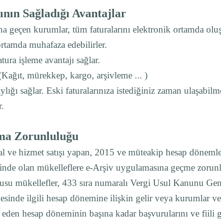
ının Sağladığı Avantajlar
ına geçen kurumlar, tüm faturalarını elektronik ortamda oluş
rtamda muhafaza edebilirler.
tura işleme avantajı sağlar.
 (Kağıt, mürekkep, kargo, arşivleme ... )
lığı sağlar. Eski faturalarınıza istediğiniz zaman ulaşabilm
.
ma Zorunluluğu
l ve hizmet satışı yapan, 2015 ve müteakip hesap dönemleri
nde olan mükelleflere e-Arşiv uygulamasına geçme zorunlu
onusu mükellefler, 433 sıra numaralı Vergi Usul Kanunu Gene
vesinde ilgili hesap dönemine ilişkin gelir veya kurumlar 
ip eden hesap döneminin başına kadar başvurularını ve fiili g