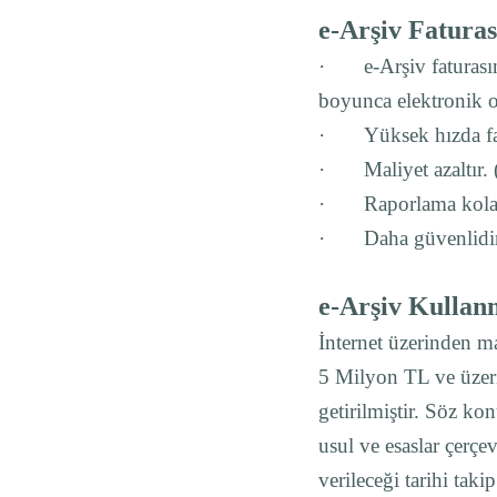
e-Arşiv Faturas
·
e-Arşiv faturas
boyunca elektronik o
·
Yüksek hızda fa
·
Maliyet azaltır.
·
Raporlama kolay
·
Daha güvenlidir
e-Arşiv Kullan
İnternet üzerinden ma
5 Milyon TL ve üzeri
getirilmiştir. Söz k
usul ve esaslar çerçe
verileceği tarihi tak