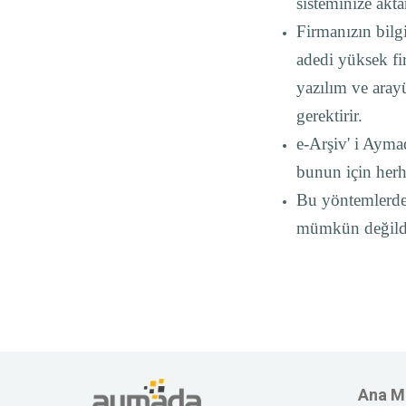
sisteminize akta
Firmanızın bilgi
adedi yüksek fir
yazılım ve aray
gerektirir.
e-Arşiv' i Aym
bunun için herh
Bu yöntemlerden
mümkün değildi
Ana M