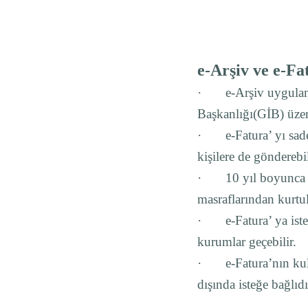
e-Arşiv ve e-Fa
·
e-Arşiv uygulama
Başkanlığı(GİB) üzeri
·
e-Fatura’ yı sad
kişilere de gönderebil
·
10 yıl boyunca 
masraflarından kurtu
·
e-Fatura’ ya ist
kurumlar geçebilir.
·
e-Fatura’nın kul
dışında isteğe bağlıdı