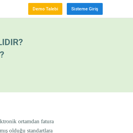
Demo Talebi
Sisteme Giriş
IDIR?
?
lektronik ortamdan fatura
mış olduğu standartlara