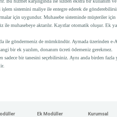
rır. Bu hizmet karşılığında ise sizden ekstra bir kullanım ve
 işlem sistemini maliye ile entegre ederek de gönderebilirs
malar için uygundur. Muhasebe sisteminde müşteriler için ür
üz ile muhasebeye aktarılır. Kayıtlar otomatik oluşur. Ek 
ada ile göndermeniz de mümkündür. Aymada üzerinden e-Ar
angi bir ek yazılım, donanım ücreti ödemeniz gerekmez.
 sadece bir tanesini seçebilirsiniz. Aynı anda birden fazl
r.
odüller
Ek Modüller
Kurumsal